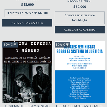
INFORMES CRIM...
$18.000
$80.000
3
cuotas sin interés de
$6.000
3
cuotas sin interés de
$26.666,67
30
%
OFF
30
%
OFF
LEGÍTIMA DEFENSA Y GÉNERO
DEBATES FEMINISTAS SOBRE EL