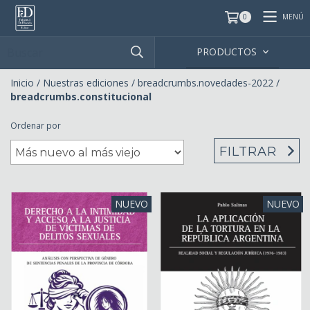
MENÚ
0
PRODUCTOS
Inicio
/
Nuestras ediciones
/
breadcrumbs.novedades-2022
/
breadcrumbs.constitucional
Ordenar por
FILTRAR
NUEVO
NUEVO