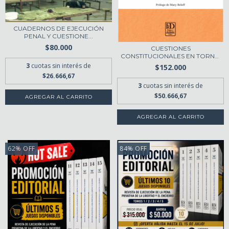
CUADERNOS DE EJECUCIÓN
PENAL Y CUESTIONE...
$80.000
CUESTIONES
CONSTITUCIONALES EN TORNO
A L...
3
cuotas sin interés de
$152.000
$26.666,67
3
cuotas sin interés de
$50.666,67
62
%
OFF
84
%
OFF