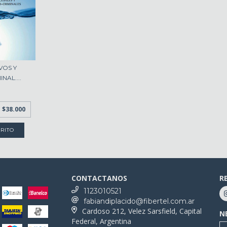
VOS Y
NAL....
e
$38.000
CONTACTANOS
R
1123010521
fabiandiplacido@fibertel.com.ar
Cardoso 212, Velez Sarsfield, Capital
N
Federal, Argentina