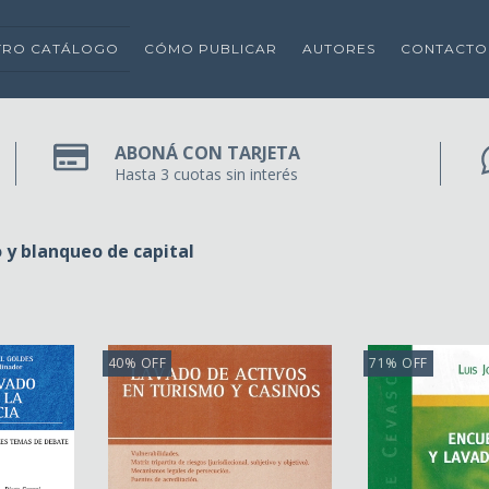
TRO CATÁLOGO
CÓMO PUBLICAR
AUTORES
CONTACTO
ABONÁ CON TARJETA
Hasta 3 cuotas sin interés
 y blanqueo de capital
40
%
OFF
71
%
OFF