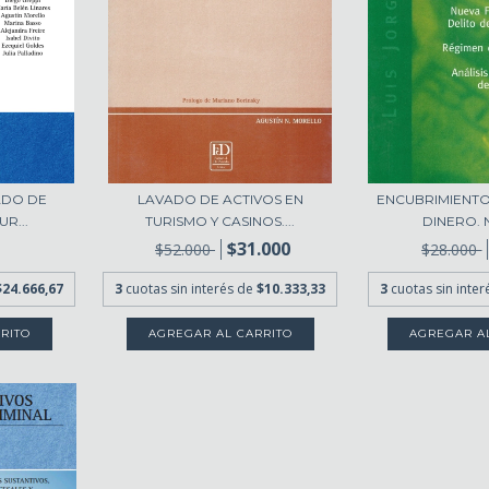
ADO DE
LAVADO DE ACTIVOS EN
ENCUBRIMIENTO
UR...
TURISMO Y CASINOS....
DINERO. 
$31.000
$52.000
$28.000
$24.666,67
3
cuotas sin interés de
$10.333,33
3
cuotas sin inte
RITO