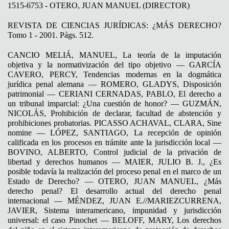
1515-6753 - OTERO, JUAN MANUEL (DIRECTOR)
REVISTA DE CIENCIAS JURÍDICAS: ¿MÁS DERECHO?
Tomo 1 - 2001. Págs. 512.
CANCIO MELIÁ, MANUEL, La teoría de la imputación
objetiva y la normativización del tipo objetivo — GARCÍA
CAVERO, PERCY, Tendencias modernas en la dogmática
jurídica penal alemana — ROMERO, GLADYS, Disposición
patrimonial — CERIANI CERNADAS, PABLO, El derecho a
un tribunal imparcial: ¿Una cuestión de honor? — GUZMÁN,
NICOLÁS, Prohibición de declarar, facultad de abstención y
prohibiciones probatorias. PICASSO ACHAVAL, CLARA, Sine
nomine — LÓPEZ, SANTIAGO, La recepción de opinión
calificada en los procesos en trámite ante la jurisdicción local —
BOVINO, ALBERTO, Control judicial de la privación de
libertad y derechos humanos — MAIER, JULIO B. J., ¿Es
posible todavía la realización del proceso penal en el marco de un
Estado de Derecho? — OTERO, JUAN MANUEL, ¿Más
derecho penal? El desarrollo actual del derecho penal
internacional — MÉNDEZ, JUAN E.//MARIEZCURRENA,
JAVIER, Sistema interamericano, impunidad y jurisdicción
universal: el caso Pinochet — BELOFF, MARY, Los derechos