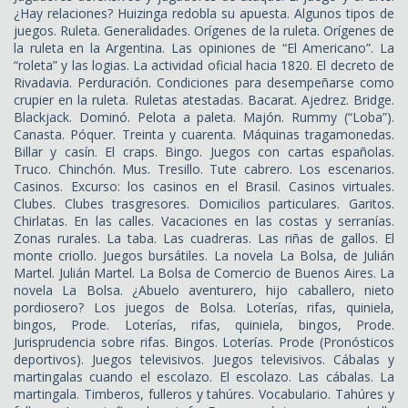
¿Hay relaciones? Huizinga redobla su apuesta. Algunos tipos de
juegos. Ruleta. Generalidades. Orígenes de la ruleta. Orígenes de
la ruleta en la Argentina. Las opiniones de “El Americano”. La
“roleta” y las logias. La actividad oficial hacia 1820. El decreto de
Rivadavia. Perduración. Condiciones para desempeñarse como
crupier en la ruleta. Ruletas atestadas. Bacarat. Ajedrez. Bridge.
Blackjack. Dominó. Pelota a paleta. Majón. Rummy (“Loba”).
Canasta. Póquer. Treinta y cuarenta. Máquinas tragamonedas.
Billar y casín. El craps. Bingo. Juegos con cartas españolas.
Truco. Chinchón. Mus. Tresillo. Tute cabrero. Los escenarios.
Casinos. Excurso: los casinos en el Brasil. Casinos virtuales.
Clubes. Clubes trasgresores. Domicilios particulares. Garitos.
Chirlatas. En las calles. Vacaciones en las costas y serranías.
Zonas rurales. La taba. Las cuadreras. Las riñas de gallos. El
monte criollo. Juegos bursátiles. La novela La Bolsa, de Julián
Martel. Julián Martel. La Bolsa de Comercio de Buenos Aires. La
novela La Bolsa. ¿Abuelo aventurero, hijo caballero, nieto
pordiosero? Los juegos de Bolsa. Loterías, rifas, quiniela,
bingos, Prode. Loterías, rifas, quiniela, bingos, Prode.
Jurisprudencia sobre rifas. Bingos. Loterías. Prode (Pronósticos
deportivos). Juegos televisivos. Juegos televisivos. Cábalas y
martingalas cuando el escolazo. El escolazo. Las cábalas. La
martingala. Timberos, fulleros y tahúres. Vocabulario. Tahúres y