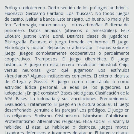
Prólogo todoterreno. Cierto sentido de los prólogos: un brindis.
Fibonacci. Gerolamo Cardano. Los “buscas”. No todos juegos
de casino. ¡Saltar la banca! Este ensayito. Lo bueno, lo malo y lo
feo. Cartomagia, cartomancia y ... otras artimañas. El dilema del
prisionero. Datos arcaicos (atávicos o ancestrales). Félix
Édouard Justine Émile Borel. Distintas clases de jugadores.
Bibliografía. Excurso: el juego tomado en broma. El juego.
Etimología y noción. Repudios o admiración. Teorías sobre el
juego. Juegos completamente cooperativos o parcialmente
cooperativos. Tramposos. El juego cibernético. El juego
histórico. El juego en esta tercera revolución industrial. Chips
versus neuronas. ¿Por qué jugamos? Los estímulos
¿freudianos? Algunas incitaciones corrientes. El criterio idealista
de Ortega y Gasset. El juego como espectáculo o como
actividad lúdica personal. La edad de los jugadores. La
ludopatía. ¿En qué consiste? Bases biológicas. Clasificación de la
APA. Fases. La ludopatía y sus vinculaciones. Predominancia.
Evaluación. Tratamiento. El juego en la cultura popular. El juego
desenfrenado, ¿arruina a las parejas? Los pródigos. El juego en
las religiones. Budismo. Cristianismo. Islamismo. Catolicismo.
Protestantismo. Alternativas religiosas. Ética social. El azar y la
habilidad. El azar. La habilidad o destreza. Juegos mixtos.
Jugadores defensivos y jugadores de ataque. El juego y el arte.