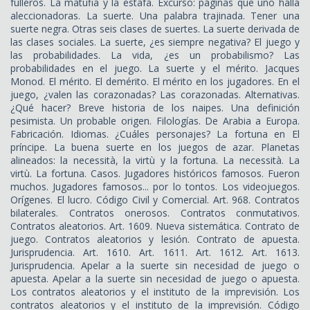
fulleros. La matufia y la estafa. Excurso: páginas que uno halla
aleccionadoras. La suerte. Una palabra trajinada. Tener una
suerte negra. Otras seis clases de suertes. La suerte derivada de
las clases sociales. La suerte, ¿es siempre negativa? El juego y
las probabilidades. La vida, ¿es un probabilismo? Las
probabilidades en el juego. La suerte y el mérito. Jacques
Monod. El mérito. El demérito. El mérito en los jugadores. En el
juego, ¿valen las corazonadas? Las corazonadas. Alternativas.
¿Qué hacer? Breve historia de los naipes. Una definición
pesimista. Un probable origen. Filologías. De Arabia a Europa.
Fabricación. Idiomas. ¿Cuáles personajes? La fortuna en El
príncipe. La buena suerte en los juegos de azar. Planetas
alineados: la necessità, la virtù y la fortuna. La necessità. La
virtù. La fortuna. Casos. Jugadores históricos famosos. Fueron
muchos. Jugadores famosos... por lo tontos. Los videojuegos.
Orígenes. El lucro. Código Civil y Comercial. Art. 968. Contratos
bilaterales. Contratos onerosos. Contratos conmutativos.
Contratos aleatorios. Art. 1609. Nueva sistemática. Contrato de
juego. Contratos aleatorios y lesión. Contrato de apuesta.
Jurisprudencia. Art. 1610. Art. 1611. Art. 1612. Art. 1613.
Jurisprudencia. Apelar a la suerte sin necesidad de juego o
apuesta. Apelar a la suerte sin necesidad de juego o apuesta.
Los contratos aleatorios y el instituto de la imprevisión. Los
contratos aleatorios y el instituto de la imprevisión. Código