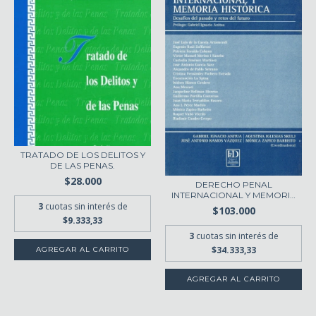
TRATADO DE LOS DELITOS Y
DE LAS PENAS.
$28.000
DERECHO PENAL
INTERNACIONAL Y MEMORIA
3
cuotas sin interés de
HI...
$103.000
$9.333,33
3
cuotas sin interés de
$34.333,33