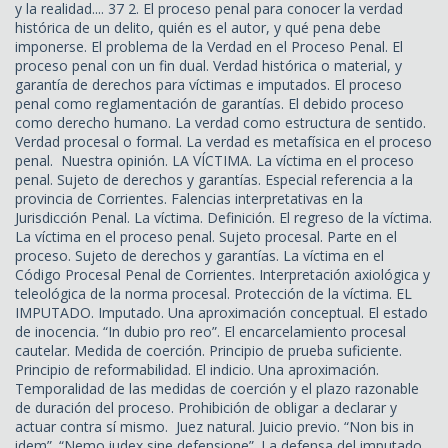
y la realidad.... 37 2. El proceso penal para conocer la verdad
histórica de un delito, quién es el autor, y qué pena debe
imponerse. El problema de la Verdad en el Proceso Penal. El
proceso penal con un fin dual. Verdad histórica o material, y
garantía de derechos para víctimas e imputados. El proceso
penal como reglamentación de garantías. El debido proceso
como derecho humano. La verdad como estructura de sentido.
Verdad procesal o formal. La verdad es metafísica en el proceso
penal. Nuestra opinión. LA VÍCTIMA. La víctima en el proceso
penal. Sujeto de derechos y garantías. Especial referencia a la
provincia de Corrientes. Falencias interpretativas en la
Jurisdicción Penal. La víctima. Definición. El regreso de la víctima.
La víctima en el proceso penal. Sujeto procesal. Parte en el
proceso. Sujeto de derechos y garantías. La víctima en el
Código Procesal Penal de Corrientes. Interpretación axiológica y
teleológica de la norma procesal. Protección de la víctima. EL
IMPUTADO. Imputado. Una aproximación conceptual. El estado
de inocencia. “In dubio pro reo”. El encarcelamiento procesal
cautelar. Medida de coerción. Principio de prueba suficiente.
Principio de reformabilidad. El indicio. Una aproximación.
Temporalidad de las medidas de coerción y el plazo razonable
de duración del proceso. Prohibición de obligar a declarar y
actuar contra sí mismo. Juez natural. Juicio previo. “Non bis in
idem”. “Nemo iudex sine defensione”. La defensa del imputado.