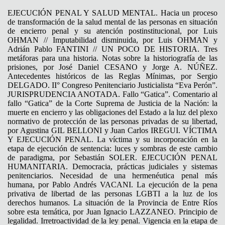
EJECUCIÓN PENAL Y SALUD MENTAL. Hacia un proceso
de transformación de la salud mental de las personas en situación
de encierro penal y su atención postinstitucional, por Luis
OHMAN // Imputabilidad disminuida, por Luis OHMAN y
Adrián Pablo FANTINI // UN POCO DE HISTORIA. Tres
metáforas para una historia. Notas sobre la historiografía de las
prisiones, por José Daniel CESANO y Jorge A. NÚÑEZ.
Antecedentes históricos de las Reglas Mínimas, por Sergio
DELGADO. II° Congreso Penitenciario Justicialista “Eva Perón”.
JURISPRUDENCIA ANOTADA. Fallo “Gatica”. Comentario al
fallo “Gatica” de la Corte Suprema de Justicia de la Nación: la
muerte en encierro y las obligaciones del Estado a la luz del plexo
normativo de protección de las personas privadas de su libertad,
por Agustina GIL BELLONI y Juan Carlos IREGUI. VÍCTIMA
Y EJECUCIÓN PENAL. La víctima y su incorporación en la
etapa de ejecución de sentencia: luces y sombras de este cambio
de paradigma, por Sebastián SOLER. EJECUCIÓN PENAL
HUMANITARIA. Democracia, prácticas judiciales y sistemas
penitenciarios. Necesidad de una hermenéutica penal más
humana, por Pablo Andrés VACANI. La ejecución de la pena
privativa de libertad de las personas LGBTI a la luz de los
derechos humanos. La situación de la Provincia de Entre Ríos
sobre esta temática, por Juan Ignacio LAZZANEO. Principio de
legalidad. Irretroactividad de la ley penal. Vigencia en la etapa de