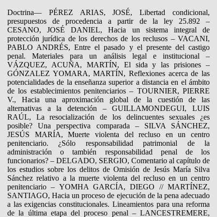
Doctrina— PÉREZ ARIAS, JOSÉ, Libertad condicional,
presupuestos de procedencia a partir de la ley 25.892 –
CESANO, JOSÉ DANIEL, Hacia un sistema integral de
protección jurídica de los derechos de los reclusos – VACANI,
PABLO ANDRÉS, Entre el pasado y el presente del castigo
penal. Materiales para un análisis legal e institucional –
VÁZQUEZ, ACUÑA, MARTÍN, El sida y las prisiones –
GÓNZALEZ YOMARA, MARTÍN, Reflexiones acerca de las
potencialidades de la enseñanza superior a distancia en el ámbito
de los establecimientos penitenciarios – TOURNIER, PIERRE
V., Hacia una aproximación global de la cuestión de las
alternativas a la detención – GUILLAMONDEGUI, LUIS
RAÚL, La resocialización de los delincuentes sexuales ¿es
posible? Una perspectiva comparada – SILVA SÁNCHEZ,
JESÚS MARÍA, Muerte violenta del recluso en un centro
penitenciario. ¿Sólo responsabilidad patrimonial de la
administración o también responsabilidad penal de los
funcionarios? – DELGADO, SERGIO, Comentario al capítulo de
los estudios sobre los delitos de Omisión de Jesús María Silva
Sánchez relativo a la muerte violenta del recluso en un centro
penitenciario – YOMHA GARCÍA, DIEGO // MARTÍNEZ,
SANTIAGO, Hacia un proceso de ejecución de la pena adecuado
a las exigencias constitucionales. Lineamientos para una reforma
de la última etapa del proceso penal – LANCESTREMERE,