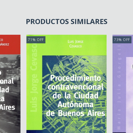
PRODUCTOS SIMILARES
71
%
OFF
73
%
OFF