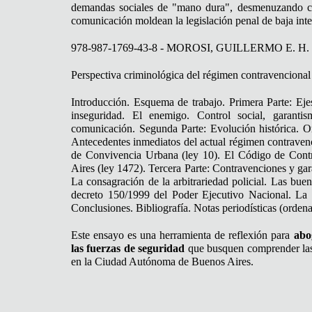
demandas sociales de "mano dura", desmenuzando có
comunicación moldean la legislación penal de baja int
978-987-1769-43-8 - MOROSI, GUILLERMO E. H.
Perspectiva criminológica del régimen contravencional
Introducción. Esquema de trabajo. Primera Parte: Eje
inseguridad. El enemigo. Control social, garan
comunicación. Segunda Parte: Evolución histórica. 
Antecedentes inmediatos del actual régimen contravenc
de Convivencia Urbana (ley 10). El Código de Con
Aires (ley 1472). Tercera Parte: Contravenciones y gar
La consagración de la arbitrariedad policial. Las bue
decreto 150/1999 del Poder Ejecutivo Nacional. La l
Conclusiones. Bibliografía. Notas periodísticas (orden
Este ensayo es una herramienta de reflexión para
abo
las fuerzas de seguridad
que busquen comprender las ra
en la Ciudad Autónoma de Buenos Aires.