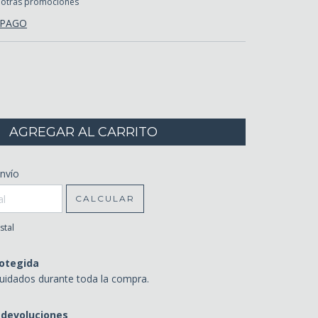
 otras promociones
 PAGO
CP:
nvío
CAMBIAR CP
CALCULAR
stal
otegida
uidados durante toda la compra.
 devoluciones