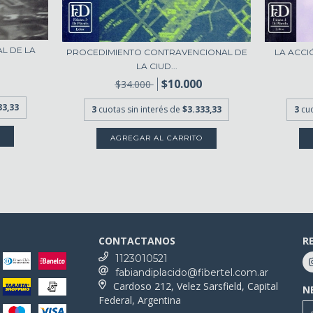
L DE LA
PROCEDIMIENTO CONTRAVENCIONAL DE
LA ACCI
LA CIUD...
$10.000
$34.000
33,33
3
cuotas sin interés de
$3.333,33
3
cu
CONTACTANOS
R
1123010521
fabiandiplacido@fibertel.com.ar
Cardoso 212, Velez Sarsfield, Capital
N
Federal, Argentina