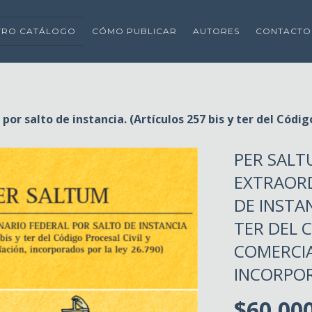
TRO CATÁLOGO
CÓMO PUBLICAR
AUTORES
CONTACTO
or salto de instancia. (Artículos 257 bis y ter del Códig
PER SALT
EXTRAORD
DE INSTAN
TER DEL 
COMERCIA
INCORPOR
$60.00