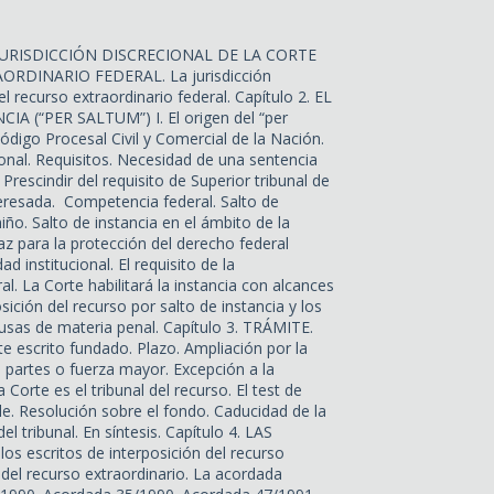
LA JURISDICCIÓN DISCRECIONAL DE LA CORTE
DINARIO FEDERAL. La jurisdicción
l recurso extraordinario federal. Capítulo 2. EL
(“PER SALTUM”) I. El origen del “per
 Código Procesal Civil y Comercial de la Nación.
onal. Requisitos. Necesidad de una sentencia
 Prescindir del requisito de Superior tribunal de
teresada. Competencia federal. Salto de
 niño. Salto de instancia en el ámbito de la
 para la protección del derecho federal
institucional. El requisito de la
al. La Corte habilitará la instancia con alcances
ición del recurso por salto de instancia y los
sas de materia penal. Capítulo 3. TRÁMITE.
e escrito fundado. Plazo. Ampliación por la
e partes o fuerza mayor. Excepción a la
 Corte es el tribunal del recurso. El test de
le. Resolución sobre el fondo. Caducidad de la
l tribunal. En síntesis. Capítulo 4. LAS
 escritos de interposición del recurso
 del recurso extraordinario. La acordada