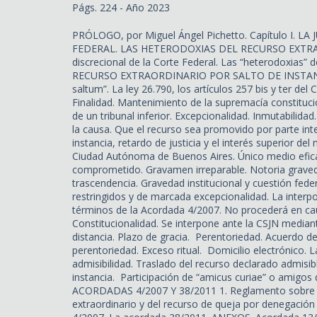
Págs. 224 - Año 2023
PRÓLOGO, por Miguel Ángel Pichetto. Capítulo I. 
FEDERAL. LAS HETERODOXIAS DEL RECURSO EXTRAOR
discrecional de la Corte Federal. Las “heterodoxias” de
RECURSO EXTRAORDINARIO POR SALTO DE INSTANCIA 
saltum”. La ley 26.790, los artículos 257 bis y ter del
Finalidad. Mantenimiento de la supremacía constituci
de un tribunal inferior. Excepcionalidad. Inmutabilidad.
la causa. Que el recurso sea promovido por parte in
instancia, retardo de justicia y el interés superior del
Ciudad Autónoma de Buenos Aires. Único medio eficaz
comprometido. Gravamen irreparable. Notoria gravedad 
trascendencia. Gravedad institucional y cuestión feder
restringidos y de marcada excepcionalidad. La interpos
términos de la Acordada 4/2007. No procederá en cau
Constitucionalidad. Se interpone ante la CSJN mediant
distancia. Plazo de gracia. Perentoriedad. Acuerdo d
perentoriedad. Exceso ritual. Domicilio electrónico. La
admisibilidad. Traslado del recurso declarado admisib
instancia. Participación de “amicus curiae” o amigos de
ACORDADAS 4/2007 Y 38/2011 1. Reglamento sobre los
extraordinario y del recurso de queja por denegación