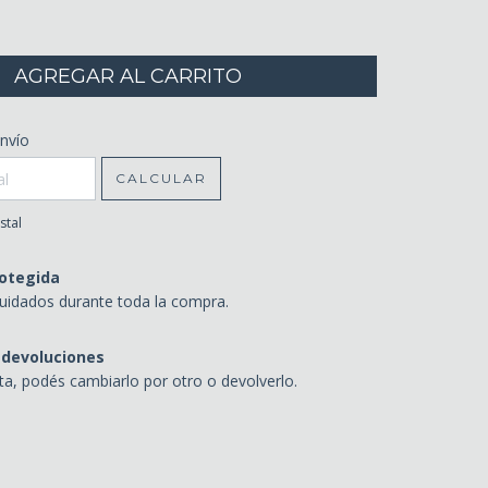
CP:
nvío
CAMBIAR CP
CALCULAR
stal
otegida
uidados durante toda la compra.
 devoluciones
sta, podés cambiarlo por otro o devolverlo.