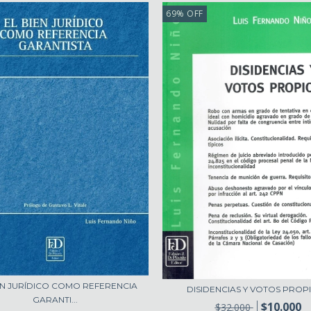
69
%
OFF
EN JURÍDICO COMO REFERENCIA
DISIDENCIAS Y VOTOS PROPI
GARANTI...
$10.000
$32.000