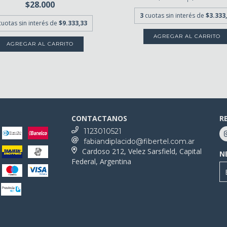
$28.000
3
cuotas sin interés de
$3.333
cuotas sin interés de
$9.333,33
CONTACTANOS
R
1123010521
fabiandiplacido@fibertel.com.ar
Cardoso 212, Velez Sarsfield, Capital
N
Federal, Argentina