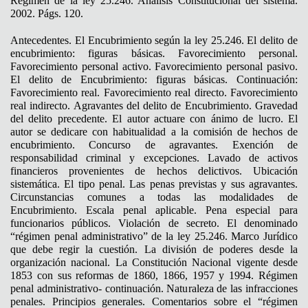
Régimen de la ley 25.246. Análisis Constitucional del sistema.
2002. Págs. 120.
Antecedentes. El Encubrimiento según la ley 25.246. El delito de
encubrimiento: figuras básicas. Favorecimiento personal.
Favorecimiento personal activo. Favorecimiento personal pasivo.
El delito de Encubrimiento: figuras básicas. Continuación:
Favorecimiento real. Favorecimiento real directo. Favorecimiento
real indirecto. Agravantes del delito de Encubrimiento. Gravedad
del delito precedente. El autor actuare con ánimo de lucro. El
autor se dedicare con habitualidad a la comisión de hechos de
encubrimiento. Concurso de agravantes. Exención de
responsabilidad criminal y excepciones. Lavado de activos
financieros provenientes de hechos delictivos. Ubicación
sistemática. El tipo penal. Las penas previstas y sus agravantes.
Circunstancias comunes a todas las modalidades de
Encubrimiento. Escala penal aplicable. Pena especial para
funcionarios públicos. Violación de secreto. El denominado
“régimen penal administrativo” de la ley 25.246. Marco Jurídico
que debe regir la cuestión. La división de poderes desde la
organización nacional. La Constitución Nacional vigente desde
1853 con sus reformas de 1860, 1866, 1957 y 1994. Régimen
penal administrativo- continuación. Naturaleza de las infracciones
penales. Principios generales. Comentarios sobre el “régimen