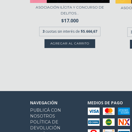
ASOCIACIÓN ILÍCITA Y CONCURSO DE
ASOCI
DELITOS...
 DEL DELITO
$17.000
0
3
cuotas sin interés de
$5.666,67
.666,67
NAVEGACIÓN
MEDIOS DE PAGO
PUBLICÁ CON
NOSOTROS
POLÍTICA DE
DEVOLUCIÓN