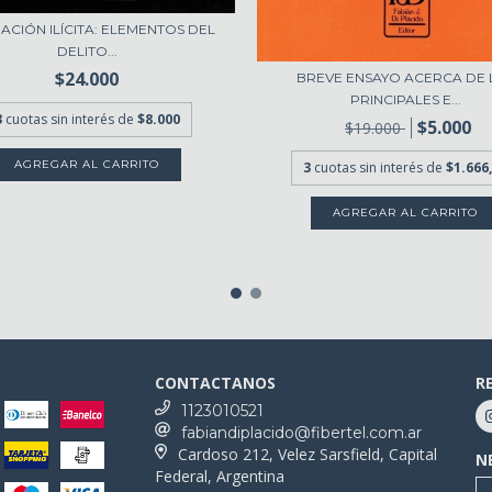
ACIÓN ILÍCITA: ELEMENTOS DEL
DELITO...
$24.000
BREVE ENSAYO ACERCA DE 
PRINCIPALES E...
3
cuotas sin interés de
$8.000
$5.000
$19.000
3
cuotas sin interés de
$1.666
CONTACTANOS
R
1123010521
fabiandiplacido@fibertel.com.ar
Cardoso 212, Velez Sarsfield, Capital
N
Federal, Argentina