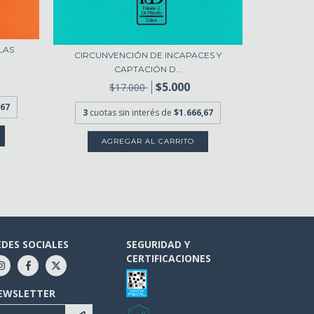
EL APORTE 
LAS
CIRCUNVENCIÓN DE INCAPACES Y
CAPTACIÓN D...
3
cuota
$5.000
$17.000
,67
3
cuotas sin interés de
$1.666,67
EDES SOCIALES
SEGURIDAD Y
CERTIFICACIONES
EWSLETTER