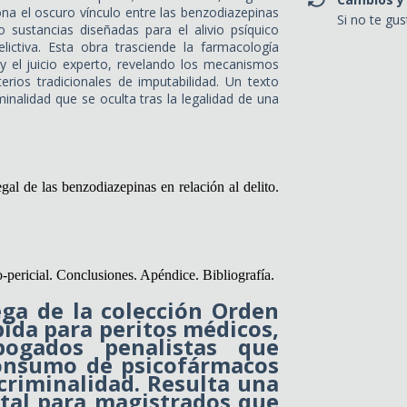
ona el oscuro vínculo entre las benzodiazepinas
Si no te gu
 sustancias diseñadas para el alivio psíquico
ictiva. Esta obra trasciende la farmacología
 y el juicio experto, revelando los mecanismos
terios tradicionales de imputabilidad. Un texto
minalidad que se oculta tras la legalidad de una
al de las benzodiazepinas en relación al delito.
-pericial. Conclusiones. Apéndice. Bibliografía.
ega de la colección
Orden
ida para peritos médicos,
bogados penalistas que
consumo de psicofármacos
criminalidad. Resulta una
tal para magistrados que