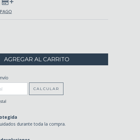
 PAGO
CP:
nvío
CAMBIAR CP
CALCULAR
stal
otegida
uidados durante toda la compra.
 devoluciones