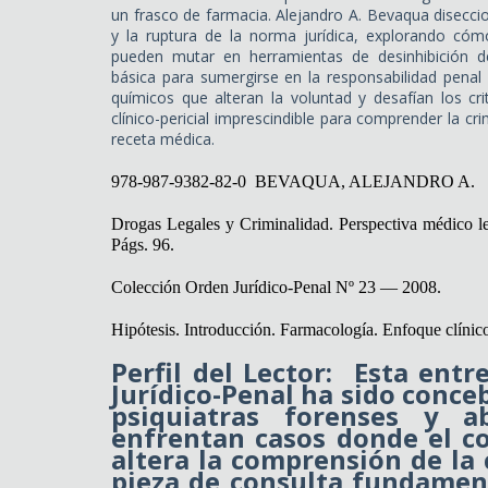
un frasco de farmacia. Alejandro A. Bevaqua disecci
y la ruptura de la norma jurídica, explorando cómo
pueden mutar en herramientas de desinhibición del
básica para sumergirse en la responsabilidad penal
químicos que alteran la voluntad y desafían los cri
clínico-pericial imprescindible para comprender la cri
receta médica.
978-987-9382-82-0 BEVAQUA, ALEJANDRO A.
Drogas Legales y Criminalidad. Perspectiva médico leg
Págs. 96.
Colección Orden Jurídico-Penal Nº 23 — 2008.
Hipótesis. Introducción. Farmacología. Enfoque clínico
Perfil del Lector:
Esta entr
Jurídico-Penal
ha sido conceb
psiquiatras forenses y a
enfrentan casos donde el 
altera la comprensión de la 
pieza de consulta fundamen