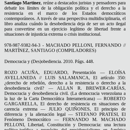
Santiago Martínez
, reúne a destacados juristas y pensadores para
debatir los límites de la obligación política y el derecho a la
resistencia en el marco de los Estados democráticos
contemporáneos. A través de una perspectiva multidisciplinaria, el
libro analiza cuándo la desobediencia deja de ser un acto ilegal
para convertirse en un ejercicio legítimo de libertad frente a
situaciones de injusticia extrema o crisis institucional.
978-987-9382-94-3 - MACHADO PELLONI, FERNANDO //
MARTÍNEZ, SANTIAGO (COMPILADORES)
Democracia y (Des)obediencia. 2010. Págs. 448.
ROZO ACUÑA, EDUARDO, Presentación — ELOÍSA
AVELLANEDA // LUIS SALAMANCA, El artículo 350:
¿derecho de rebelión, derecho a la resistencia o derecho a la
desobediencia civil? — ALLAN R. BREWER-CARÍAS,
Democracia y desobediencia civil. (La democracia venezolana a
la luz de la Carta Democrática Interamericana) — ROBERTO
GARGARELLA, El derecho de resistencia en situaciones de
carencia extrema — JULIO QUIÑONES, El principio de
diferencia y la alienación legal — STEFANO PRATESI, El
Fenómeno Democrático — FERNANDO M. MACHADO
PELLONI, Libertad, Constitución y Democracia: una lectura
político-jurídica a propósito del presidencialismo en América