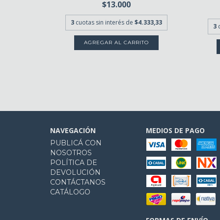
$13.000
3
cuotas sin interés de
$4.333,33
3
.666,67
NAVEGACIÓN
MEDIOS DE PAGO
PUBLICÁ CON
NOSOTROS
POLÍTICA DE
DEVOLUCIÓN
CONTÁCTANOS
CATÁLOGO