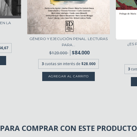
EN LA
GÉNERO Y EJECUCIÓN PENAL. LECTURAS
¿ES 
PARA...
66,67
$84.000
$120.000
3
cuotas sin interés de
$28.000
3
cuo
PARA COMPRAR CON ESTE PRODUCTO