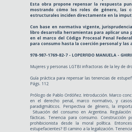
Esta obra propone repensar la respuesta pun
mostrando cómo los roles de género, las co
estructurales inciden directamente en la imputa
Con base en normativa vigente, jurisprudencia 
libro desarrolla herramientas para aplicar una
en el marco del Código Procesal Penal Federa
para consumo hasta la coerción personal y las a
978-987-1769-82-7 - LOPERFIDO MANUELA - GHI
Mujeres y personas LGTBI infractoras de la ley de dro
Guía práctica para repensar las tenencias de estupe
Págs. 112
Prólogo de Pablo Ordóñez. Introducción. Marco conc
en el derecho penal, marco normativo, y casos
paradigmáticos. Perspectiva de género, la import
Situación del consumo en Argentina. Regulación 
fácticas. Tenencia para consumo. Construcción pol
prohibicionista desde la moral política. Entonc
estupefacientes? El camino a la legalización. Tenenci