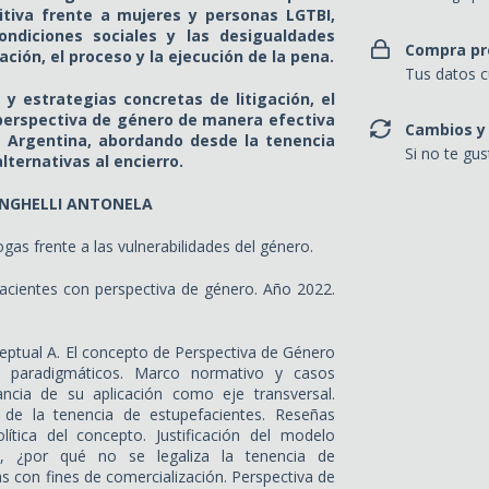
itiva frente a mujeres y personas LGTBI,
ndiciones sociales y las desigualdades
Compra pr
ción, el proceso y la ejecución de la pena.
Tus datos c
y estrategias concretas de litigación, el
 perspectiva de género de manera efectiva
Cambios y
l Argentina, abordando desde la tenencia
Si no te gu
lternativas al encierro.
RINGHELLI ANTONELA
gas frente a las vulnerabilidades del género.
facientes con perspectiva de género. Año 2022.
eptual A. El concepto de Perspectiva de Género
 paradigmáticos. Marco normativo y casos
ancia de su aplicación como eje transversal.
de la tenencia de estupefacientes. Reseñas
ítica del concepto. Justificación del modelo
es, ¿por qué no se legaliza la tenencia de
as con fines de comercialización. Perspectiva de