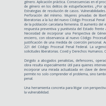
género. Aplicación práctica. Consecuencias en el pr
de género en los delitos de estupefacientes. ¿Por q
Estrategias de resolución de casos. Vulnerabilidades.
Perforación del mínimo. Mujeres privadas de liber
liberatorias a la luz del nuevo Código Procesal Penal 
de la población carcelaria femenina. El aumento del 
respuesta preventiva y punitivista del Estado frente a
Necesidad de incorporar una Perspectiva de Géner
encierro, con observancia al nuevo Código Procesal 
justificación de una medida de coerción personal. An
221 del Código Procesal Penal Federal. La urgenc
solicitudes liberatorias. Covid y Derechos Humanos. C
Dirigido a abogados penalistas, defensores, operad
obra resulta especialmente útil para quienes interv
incorporar una mirada actualizada en clave de de
permite no solo comprender el problema, sino tambi
penal.
Una herramienta concreta para litigar con perspecti
la vulnerabilidad.