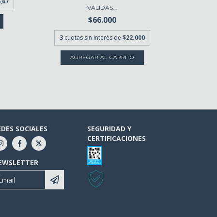
,67
VÁLIDAS...
$66.000
3
cuot
3
cuotas sin interés de
$22.000
EDES SOCIALES
SEGURIDAD Y
CERTIFICACIONES
EWSLETTER