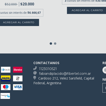
3
cuotas sin interés de
$30.666
$20.000
$52.000
cuotas sin interés de
$6.666,67
CONTACTANOS
R
1123010521
fabiandiplacido@fibertel.com.ar
Cardoso 212, Velez Sarsfield, Capital
N
Federal, Argentina