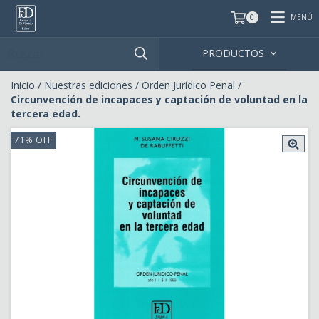
MENÚ
0
PRODUCTOS
Inicio
/
Nuestras ediciones
/
Orden Jurídico Penal
/
Circunvención de incapaces y captación de voluntad en la
tercera edad.
71
%
OFF