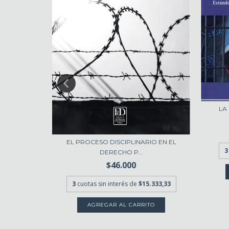
N PENAL Y
LA
EL PROCESO DISCIPLINARIO EN EL
.666,67
3
DERECHO P...
$46.000
3
cuotas sin interés de
$15.333,33