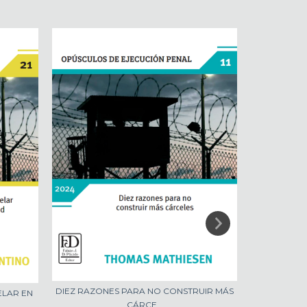
DIEZ RAZONES PARA NO CONSTRUIR MÁS
ELAR EN
EL CAST
CÁRCE...