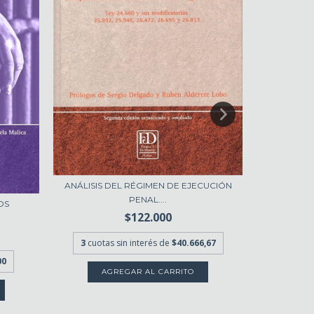
ANÁLISIS DEL RÉGIMEN DE EJECUCIÓN
ANTECEDE
PENAL....
OS
$122.000
3
cuotas sin interés de
$40.666,67
3
cuota
00