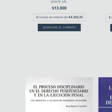
VEINTE AÑ...
$13.000
3
cuotas sin interés de
$4.333,33
3
.666,67