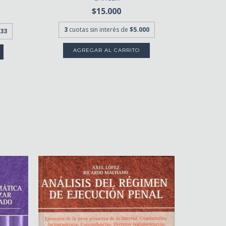
$15.000
3
cuota
3
cuotas sin interés de
$5.000
,33