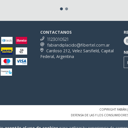
CONTACTANOS
R
1123010521
fabiandiplacido@fibertel.com.ar
Cardoso 212, Velez Sarsfield, Capital
N
Federal, Argentina
COPYRIGHT FABIÁN 
DEFENSA DE LAS Y LOS CONSUMIDORE
tio
aceptás el uso de cookies
para agilizar tu experiencia de compr