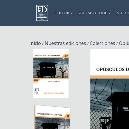
EBOOKS
PROMOCIONES
NUES
Inicio
Nuestras ediciones
Colecciones
Opús
/
/
/