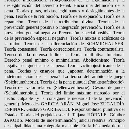
deslegitimación del Derecho Penal. Hacia una definición de la
pena. Teorías puras, mixtas, legitimantes y deslegitimantes de la
pena. Teoría de la retribución. Teoría de la expiación. Teoría de la
reparación. Teoría de la retribución divina. Teoría de la
prevención general positiva o integración prevención. Teoría de la
prevención general negativa. Prevención especial positiva. Teoría
de la prevención especial negativa. Teorías mixtas o eclécticas de
la unión. Teoría de la diferenciación de SCHMIDHAUSER.
Teoría consensual. Teoría correccionalista. Teoría contractualista.
Teoría de la defensa indirecta. Teoría retributiva funcional.
Derecho penal mínimo o minimalismo. Abolicionismo. Teoría
negativa o agnóstica de la pena. Teoría víctimojustificante de la
pena. Teorías y ensayos que ¿aportan determinación a la
indeterminación de la pena? La teoría del ámbito de juego
(Spielraumtheorie). Teoría de la pena puntual (Punktstrafetheorie).
Teoría del valor relativo (Stellenwerttheorie). Cesura de juicio
(Schuldinterlokut). Teoría del límite máximo marcado por el
hecho culpable (y la consiguiente necesidad de la prevención
general). Mercedes GARCÍA ARÁN. Miguel José ZUGALDÍA
ESPINAR. Gustavo GARIBALDI. Responsabilidad punitiva del
Estado. Teoría del perjuicio social. Tatjana HÖRNLE. Günther
JAKOBS. Modelo de indeterminación judicial relativa. Principio
de culpabilidad: una categoría maleable. En la búsqueda de una